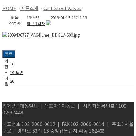
HOME
>
제품소개
>
Cast Steel Valves
제목
19-도면
2019-01-15 11:14:39
작성자
최고관리자
목록
이
18
전
-
19-도면
다
20
음
업체명 : 대동밸브 | 대표자 : 이동근 | 사업자등록번호 : 109-
02-37448
대표번호 : 02-2066-0612 | FAX : 02-2066-0614 | 주소 : 서울
구로구 경인로 53길 15 중앙유통단지 라동 1624호