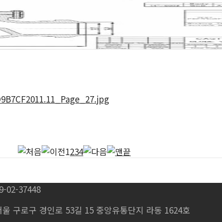
1
2
3
4
02-37448
주소 : 서울 구로구 경인로 53길 15 중앙유통단지 라동 1624호