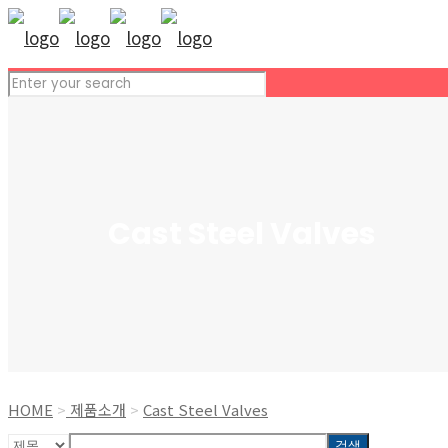
Cast Steel Valves
HOME
>
제품소개
>
Cast Steel Valves
검색